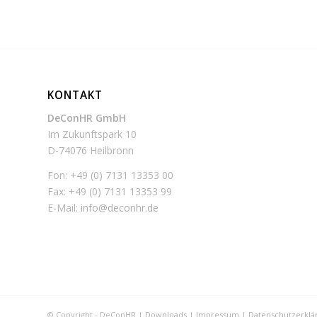
KONTAKT
DeConHR GmbH
Im Zukunftspark 10
D-74076 Heilbronn
Fon: +49 (0) 7131 13353 00
Fax: +49 (0) 7131 13353 99
E-Mail:
info@deconhr.de
© Copyright - DeConHR |
Downloads
|
Impressum
|
Datenschutzerklä