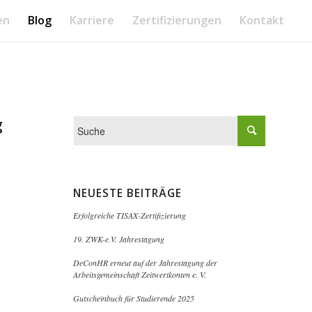
en
Blog
Karriere
Zertifizierungen
Kontakt
g
NEUESTE BEITRÄGE
Erfolgreiche TISAX-Zertifizierung
19. ZWK-e.V. Jahrestagung
DeConHR erneut auf der Jahrestagung der
Arbeitsgemeinschaft Zeitwertkonten e. V.
Gutscheinbuch für Studierende 2025