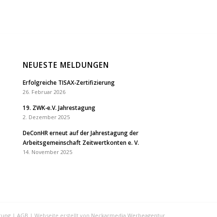
NEUESTE MELDUNGEN
Erfolgreiche TISAX-Zertifizierung
26. Februar 2026
19. ZWK-e.V. Jahrestagung
2. Dezember 2025
DeConHR erneut auf der Jahrestagung der
Arbeitsgemeinschaft Zeitwertkonten e. V.
14. November 2025
rung
|
AGB
| Webseite erstellt von
Neckarmedia Werbeagentur