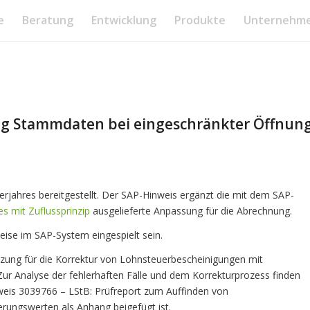
e
Beratung
Entwicklung
Produkte
Unternehm
g Stammdaten bei eingeschränkter Öffnun
rjahres bereitgestellt. Der SAP-Hinweis ergänzt die mit dem SAP-
s mit Zuflussprinzip
ausgelieferte Anpassung für die Abrechnung.
eise im SAP-System eingespielt sein.
tzung für die Korrektur von Lohnsteuerbescheinigungen mit
 Zur Analyse der fehlerhaften Fälle und dem Korrekturprozess finden
eis 3039766 – LStB: Prüfreport zum Auffinden von
rungswerten als Anhang beigefügt ist.