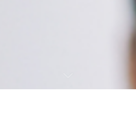
KARRIERE
Wir sind ein
HR-Beratungshaus
und seit über 20 Jahren
auf SAP HCM® (Human Capital Management) und die