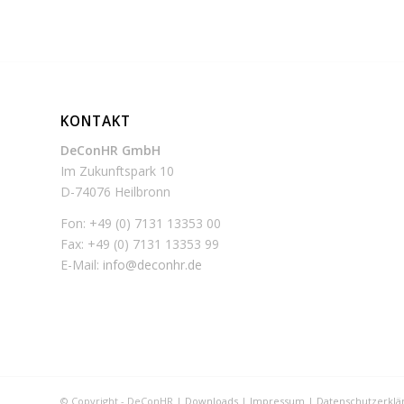
KONTAKT
DeConHR GmbH
Im Zukunftspark 10
D-74076 Heilbronn
Fon: +49 (0) 7131 13353 00
Fax: +49 (0) 7131 13353 99
E-Mail:
info@deconhr.de
© Copyright - DeConHR |
Downloads
|
Impressum
|
Datenschutzerklä