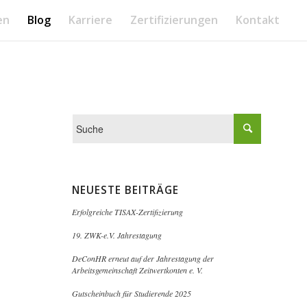
en
Blog
Karriere
Zertifizierungen
Kontakt
NEUESTE BEITRÄGE
Erfolgreiche TISAX-Zertifizierung
19. ZWK-e.V. Jahrestagung
DeConHR erneut auf der Jahrestagung der
Arbeitsgemeinschaft Zeitwertkonten e. V.
Gutscheinbuch für Studierende 2025