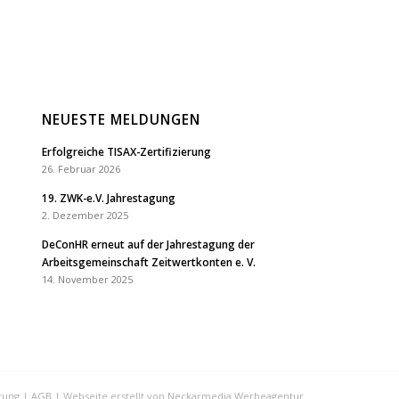
NEUESTE MELDUNGEN
Erfolgreiche TISAX-Zertifizierung
26. Februar 2026
19. ZWK-e.V. Jahrestagung
2. Dezember 2025
DeConHR erneut auf der Jahrestagung der
Arbeitsgemeinschaft Zeitwertkonten e. V.
14. November 2025
rung
|
AGB
| Webseite erstellt von
Neckarmedia Werbeagentur