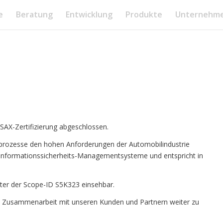
e
Beratung
Entwicklung
Produkte
Unternehm
SAX-Zertifizierung abgeschlossen.
sprozesse den hohen Anforderungen der Automobilindustrie
 Informationssicherheits-Managementsysteme und entspricht in
nter der Scope-ID S5K323 einsehbar.
olle Zusammenarbeit mit unseren Kunden und Partnern weiter zu