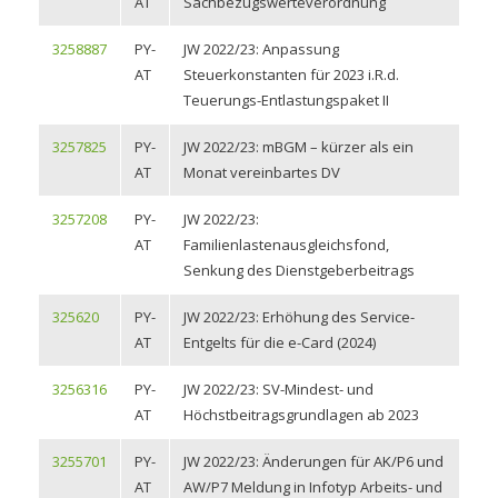
AT
Sachbezugswerteverordnung
3258887
PY-
JW 2022/23: Anpassung
AT
Steuerkonstanten für 2023 i.R.d.
Teuerungs-Entlastungspaket II
3257825
PY-
JW 2022/23: mBGM – kürzer als ein
AT
Monat vereinbartes DV
3257208
PY-
JW 2022/23:
AT
Familienlastenausgleichsfond,
Senkung des Dienstgeberbeitrags
325620
PY-
JW 2022/23: Erhöhung des Service-
AT
Entgelts für die e-Card (2024)
3256316
PY-
JW 2022/23: SV-Mindest- und
AT
Höchstbeitragsgrundlagen ab 2023
3255701
PY-
JW 2022/23: Änderungen für AK/P6 und
AT
AW/P7 Meldung in Infotyp Arbeits- und