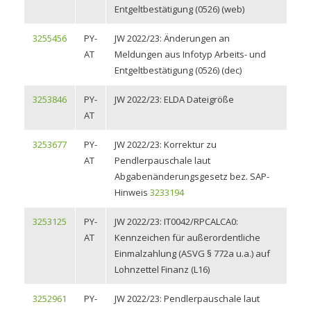
Entgeltbestätigung (0526) (web)
3255456
PY-
JW 2022/23: Änderungen an
AT
Meldungen aus Infotyp Arbeits- und
Entgeltbestätigung (0526) (dec)
3253846
PY-
JW 2022/23: ELDA Dateigröße
AT
3253677
PY-
JW 2022/23: Korrektur zu
AT
Pendlerpauschale laut
Abgabenänderungsgesetz bez. SAP-
Hinweis
3233194
3253125
PY-
JW 2022/23: IT0042/RPCALCA0:
AT
Kennzeichen für außerordentliche
Einmalzahlung (ASVG § 772a u.a.) auf
Lohnzettel Finanz (L16)
3252961
PY-
JW 2022/23: Pendlerpauschale laut