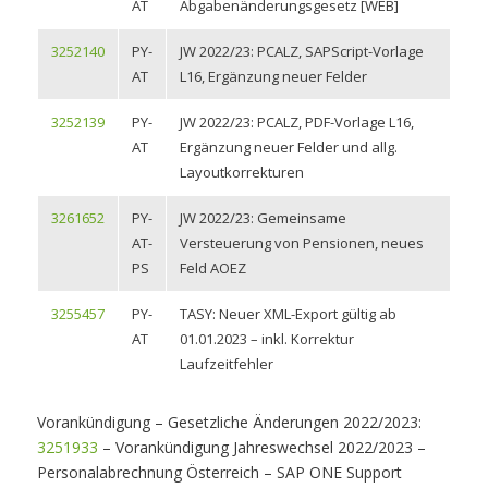
AT
Abgabenänderungsgesetz [WEB]
3252140
PY-
JW 2022/23: PCALZ, SAPScript-Vorlage
AT
L16, Ergänzung neuer Felder
3252139
PY-
JW 2022/23: PCALZ, PDF-Vorlage L16,
AT
Ergänzung neuer Felder und allg.
Layoutkorrekturen
3261652
PY-
JW 2022/23: Gemeinsame
AT-
Versteuerung von Pensionen, neues
PS
Feld AOEZ
3255457
PY-
TASY: Neuer XML-Export gültig ab
AT
01.01.2023 – inkl. Korrektur
Laufzeitfehler
Vorankündigung – Gesetzliche Änderungen 2022/2023:
3251933
– Vorankündigung Jahreswechsel 2022/2023 –
Personalabrechnung Österreich – SAP ONE Support