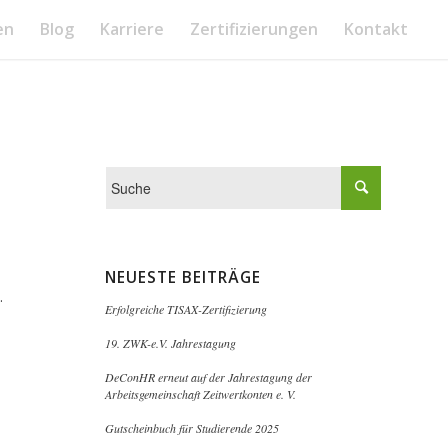
en
Blog
Karriere
Zertifizierungen
Kontakt
NEUESTE BEITRÄGE
.
Erfolgreiche TISAX-Zertifizierung
19. ZWK-e.V. Jahrestagung
DeConHR erneut auf der Jahrestagung der
Arbeitsgemeinschaft Zeitwertkonten e. V.
Gutscheinbuch für Studierende 2025