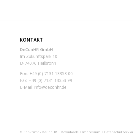
KONTAKT
DeConHR GmbH
Im Zukunftspark 10
D-74076 Heilbronn
Fon: +49 (0) 7131 13353 00
Fax: +49 (0) 7131 13353 99
E-Mail:
info@deconhr.de
© Copyright - DeConHR |
Downloads
|
Impressum
|
Datenschutzerklä