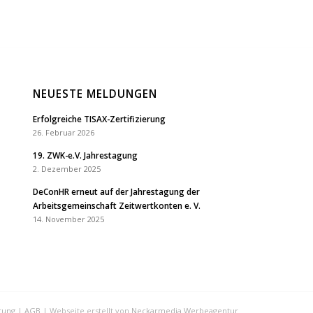
NEUESTE MELDUNGEN
Erfolgreiche TISAX-Zertifizierung
26. Februar 2026
19. ZWK-e.V. Jahrestagung
2. Dezember 2025
DeConHR erneut auf der Jahrestagung der
Arbeitsgemeinschaft Zeitwertkonten e. V.
14. November 2025
rung
|
AGB
| Webseite erstellt von
Neckarmedia Werbeagentur