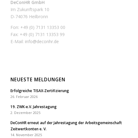
DeConHR GmbH
Im Zukunftspark 10
D-74076 Heilbronn
Fon: +49 (0) 7131 13353 00
Fax: +49 (0) 7131 13353 99
E-Mail:
info@deconhr.de
NEUESTE MELDUNGEN
Erfolgreiche TISAX-Zertifizierung
26. Februar 2026
19. ZWK-e.V. Jahrestagung
2. Dezember 2025
DeConHR erneut auf der Jahrestagung der Arbeitsgemeinschaft
Zeitwertkonten e. V.
14. November 2025