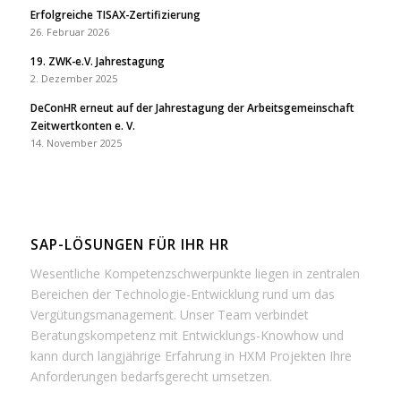
Erfolgreiche TISAX-Zertifizierung
26. Februar 2026
19. ZWK-e.V. Jahrestagung
2. Dezember 2025
DeConHR erneut auf der Jahrestagung der Arbeitsgemeinschaft
Zeitwertkonten e. V.
14. November 2025
SAP-LÖSUNGEN FÜR IHR HR
Wesentliche Kompetenzschwerpunkte liegen in zentralen
Bereichen der Technologie-Entwicklung rund um das
Vergütungsmanagement. Unser Team verbindet
Beratungskompetenz mit Entwicklungs-Knowhow und
kann durch langjährige Erfahrung in HXM Projekten Ihre
Anforderungen bedarfsgerecht umsetzen.