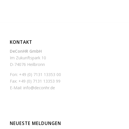
KONTAKT
DeConHR GmbH
Im Zukunftspark 10
D-74076 Heilbronn
Fon: +49 (0) 7131 13353 00
Fax: +49 (0) 7131 13353 99
E-Mail:
info@deconhr.de
NEUESTE MELDUNGEN