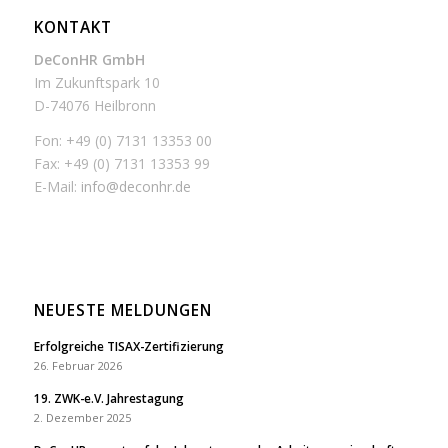
KONTAKT
DeConHR GmbH
Im Zukunftspark 10
D-74076 Heilbronn
Fon: +49 (0) 7131 13353 00
Fax: +49 (0) 7131 13353 99
E-Mail:
info@deconhr.de
NEUESTE MELDUNGEN
Erfolgreiche TISAX-Zertifizierung
26. Februar 2026
19. ZWK-e.V. Jahrestagung
2. Dezember 2025