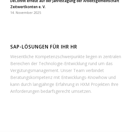
DeConHR erneut auf der Jahrestagung der Arbeitsgemeinschaft
Zeitwertkonten e. V.
14. November 2025
SAP-LÖSUNGEN FÜR IHR HR
Wesentliche Kompetenzschwerpunkte liegen in zentralen
Bereichen der Technologie-Entwicklung rund um das
Vergütungsmanagement. Unser Team verbindet
Beratungskompetenz mit Entwicklungs-Knowhow und
kann durch langjährige Erfahrung in HXM Projekten Ihre
Anforderungen bedarfsgerecht umsetzen.