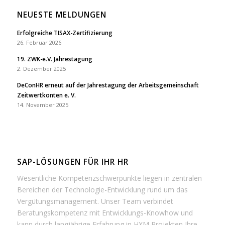
NEUESTE MELDUNGEN
Erfolgreiche TISAX-Zertifizierung
26. Februar 2026
19. ZWK-e.V. Jahrestagung
2. Dezember 2025
DeConHR erneut auf der Jahrestagung der Arbeitsgemeinschaft
Zeitwertkonten e. V.
14. November 2025
SAP-LÖSUNGEN FÜR IHR HR
Wesentliche Kompetenzschwerpunkte liegen in zentralen
Bereichen der Technologie-Entwicklung rund um das
Vergütungsmanagement. Unser Team verbindet
Beratungskompetenz mit Entwicklungs-Knowhow und
kann durch langjährige Erfahrung in HXM Projekten Ihre